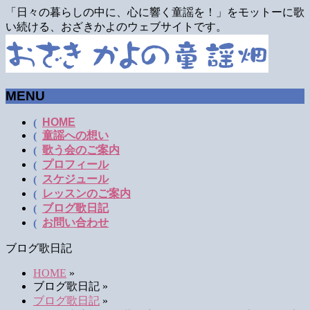
「日々の暮らしの中に、心に響く童謡を！」をモットーに歌
い続ける、おざきかよのウェブサイトです。
MENU
メ
HOME
童謡への想い
ニ
歌う会のご案内
ュ
プロフィール
ー
スケジュール
を
レッスンのご案内
飛
ブログ歌日記
ば
お問い合わせ
す
ブログ歌日記
HOME
»
ブログ歌日記
»
ブログ歌日記
»