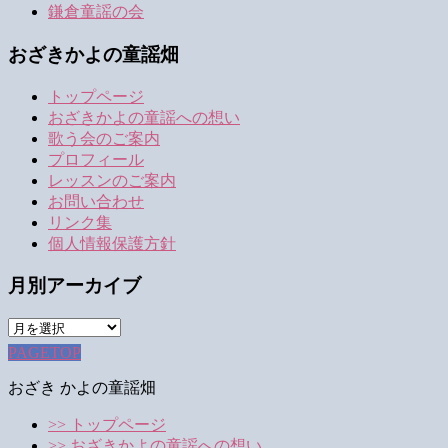
鎌倉童謡の会
おざきかよの童謡畑
トップページ
おざきかよの童謡への想い
歌う会のご案内
プロフィール
レッスンのご案内
お問い合わせ
リンク集
個人情報保護方針
月別アーカイブ
月
別
PAGETOP
ア
おざき かよの童謡畑
ー
カ
>> トップページ
イ
>> おざきかよの童謡への想い