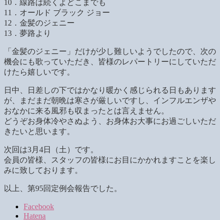
10．線路は続くよどこまでも
11．オールド ブラック ジョー
12．金髪のジェニー
13．夢路より
「金髪のジェニー」だけが少し難しいようでしたので、次の
機会にも歌っていただき、皆様のレパートリーにしていただ
けたら嬉しいです。
日中、日差しの下ではかなり暖かく感じられる日もあります
が、まだまだ朝晩は寒さが厳しいですし、インフルエンザや
おなかに来る風邪も収まったとは言えません。
どうぞお身体冷やさぬよう、お身体お大事にお過ごしいただ
きたいと思います。
次回は3月4日（土）です。
会員の皆様、スタッフの皆様にお目にかかれますことを楽し
みに致しております。
以上、第95回定例会報告でした。
Facebook
Hatena