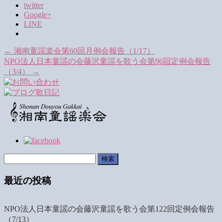
twitter
Google+
LINE
←
湘南童謡楽会第60回月例会報告（1/17）
NPO法人日本童謡の会藤沢童謡を歌う会第96回定例会報告
（3/4）
→
検
索:
最近の投稿
NPO法人日本童謡の会藤沢童謡を歌う会第122回定例会報告
（7/13）