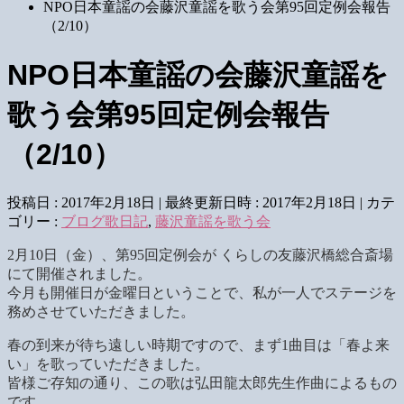
NPO日本童謡の会藤沢童謡を歌う会第95回定例会報告
（2/10）
NPO日本童謡の会藤沢童謡を
歌う会第95回定例会報告
（2/10）
投稿日 : 2017年2月18日
最終更新日時 : 2017年2月18日
カテ
ゴリー :
ブログ歌日記
,
藤沢童謡を歌う会
2月10日（金）、第95回定例会が くらしの友藤沢橋総合斎場
にて開催されました。
今月も開催日が金曜日ということで、私が一人でステージを
務めさせていただきました。
春の到来が待ち遠しい時期ですので、まず1曲目は「春よ来
い」を歌っていただきました。
皆様ご存知の通り、この歌は弘田龍太郎先生作曲によるもの
です。