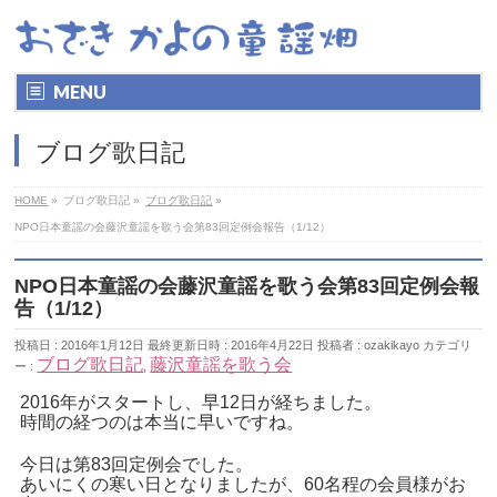
MENU
ブログ歌日記
HOME
»
ブログ歌日記
»
ブログ歌日記
»
NPO日本童謡の会藤沢童謡を歌う会第83回定例会報告（1/12）
NPO日本童謡の会藤沢童謡を歌う会第83回定例会報
告（1/12）
投稿日 : 2016年1月12日
最終更新日時 : 2016年4月22日
投稿者 :
ozakikayo
カテゴリ
ブログ歌日記
藤沢童謡を歌う会
ー :
,
2016年がスタートし、早12日が経ちました。
時間の経つのは本当に早いですね。
今日は第83回定例会でした。
あいにくの寒い日となりましたが、60名程の会員様がお