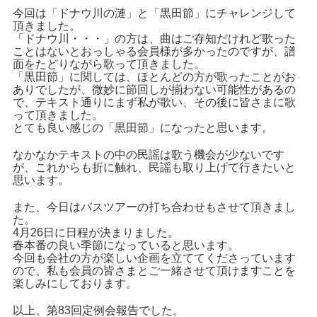
今回は「ドナウ川の漣」と「黒田節」にチャレンジして
頂きました。
「ドナウ川・・・」の方は、曲はご存知だけれど歌った
ことはないとおっしゃる会員様が多かったのですが、譜
面をたどりながら歌って頂きました。
「黒田節」に関しては、ほとんどの方が歌ったことがお
ありでしたが、微妙に節回しが揃わない可能性があるの
で、テキスト通りにまず私が歌い、その後に皆さまに歌
って頂きました。
とても良い感じの「黒田節」になったと思います。
なかなかテキストの中の民謡は歌う機会が少ないです
が、これからも折に触れ、民謡も取り上げて行きたいと
思います。
また、今日はバスツアーの打ち合わせもさせて頂きまし
た。
4月26日に日程が決まりました。
春本番の良い季節になっていると思います。
今回も会社の方が楽しい企画を立ててくださっています
ので、私も会員の皆さまとご一緒させて頂けますことを
楽しみにしております。
以上、第83回定例会報告でした。