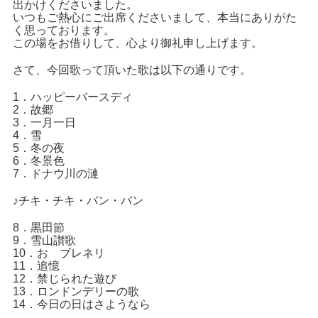
出かけくださいました。
いつもご熱心にご出席くださいまして、本当にありがた
く思っております。
この場をお借りして、心より御礼申し上げます。
さて、今回歌って頂いた歌は以下の通りです。
1．ハッピーバースディ
2．故郷
3．一月一日
4．雪
5．冬の夜
6．冬景色
7．ドナウ川の漣
♪チキ・チキ・バン・バン
8．黒田節
9．雪山讃歌
10．おゝブレネリ
11．追憶
12．禁じられた遊び
13．ロンドンデリーの歌
14．今日の日はさようなら