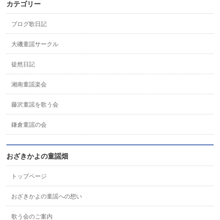
カテゴリー
ブログ歌日記
大磯童謡サークル
徒然日記
湘南童謡楽会
藤沢童謡を歌う会
鎌倉童謡の会
おざきかよの童謡畑
トップページ
おざきかよの童謡への想い
歌う会のご案内