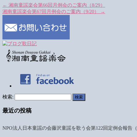
←
湘南童謡楽会第66回月例会のご案内（8/29）
湘南童謡楽会第67回月例会のご案内（9/20）
→
検索:
最近の投稿
NPO法人日本童謡の会藤沢童謡を歌う会第122回定例会報告（7