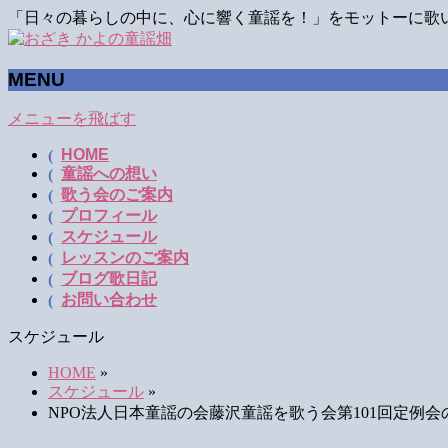
「日々の暮らしの中に、心に響く童謡を！」をモットーに歌
MENU
メニューを飛ばす
HOME
童謡への想い
歌う会のご案内
プロフィール
スケジュール
レッスンのご案内
ブログ歌日記
お問い合わせ
スケジュール
HOME
»
スケジュール
»
NPO法人日本童謡の会藤沢童謡を歌う会第101回定例会の