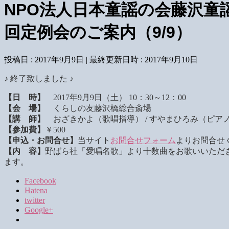
NPO法人日本童謡の会藤沢童謡
回定例会のご案内（9/9）
投稿日 : 2017年9月9日
最終更新日時 : 2017年9月10日
♪ 終了致しました ♪
【日 時】
2017年9月9日（土） 10：30～12：00
【会 場】
くらしの友藤沢橋総合斎場
【講 師】
おざきかよ（歌唱指導） / すやまひろみ（ピア
【参加費】
￥500
【申込・お問合せ】
当サイト
お問合せフォーム
よりお問合せ
【内 容】
野ばら社「愛唱名歌」より十数曲をお歌いいただ
ます。
Facebook
Hatena
twitter
Google+